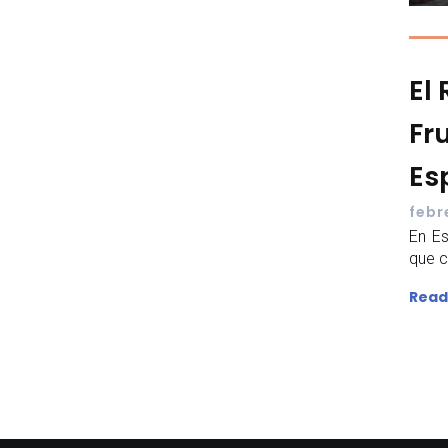
El
Fr
Es
febr
En Es
que cu
Read