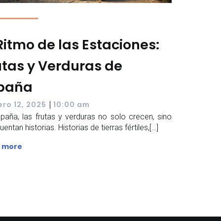
 Ritmo de las Estaciones:
utas y Verduras de
paña
|
ero 12, 2025
10:00 am
paña, las frutas y verduras no solo crecen, sino
entan historias. Historias de tierras fértiles,[…]
 more