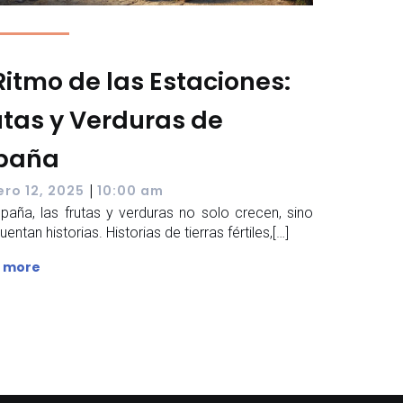
 Ritmo de las Estaciones:
utas y Verduras de
paña
|
ero 12, 2025
10:00 am
paña, las frutas y verduras no solo crecen, sino
entan historias. Historias de tierras fértiles,[…]
 more