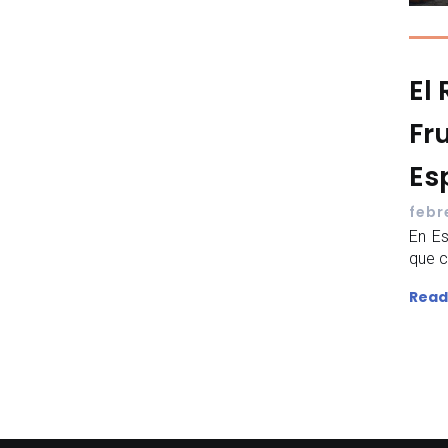
El
Fr
Es
febr
En Es
que cu
Read