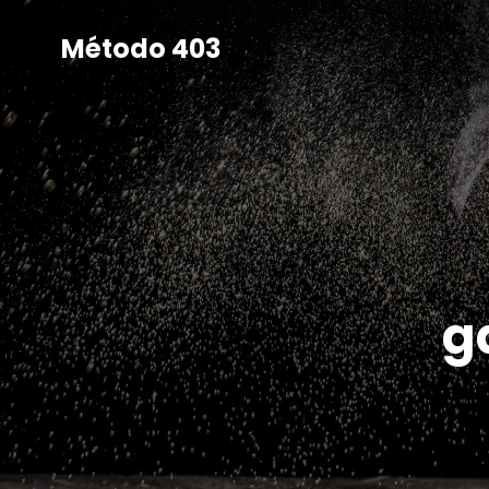
Método 403
g